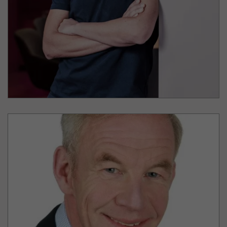
CEO
& Co-Founder
Tom Mückel
COPERION
GmbH