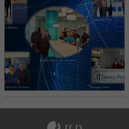
IT
TEAM
Heraeus
Heraeus Group
Sonder-Award
TEAM
für internationale
Transformation