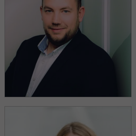
Daniel Koch
Leipziger Oper
Breichsleiter Personal