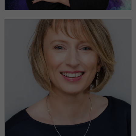
Laufzeit: 2 Jahre
Anbieter: Google
Datenschutzerklärung
_gat
(Google Analytics)
Verhindert, dass in zu schneller Folge Daten an
den Analytics Server übertragen werden.
Laufzeit: 1 Tag
Lydia Schubert
Anbieter: Google
Leipziger Oper
Datenschutzerklärung
Geschäftsführende Intendantin und
_gid
(Google Analytics)
Verwaltungsdirektorin
Speichert für jeden Besucher der Website eine
anonyme ID. Anhand der ID können
Seitenaufrufe einem Besucher zugeordnet
werden.
Laufzeit: 1 Tag