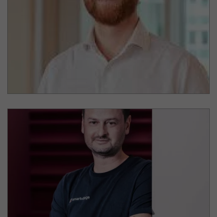
Co-Founder, Gesellschafter Deutsche InfraSoft
Gründer &
CEO
Van Houten & Co (private
investment advisory practice)
Lukas Koppitz
smartvillage