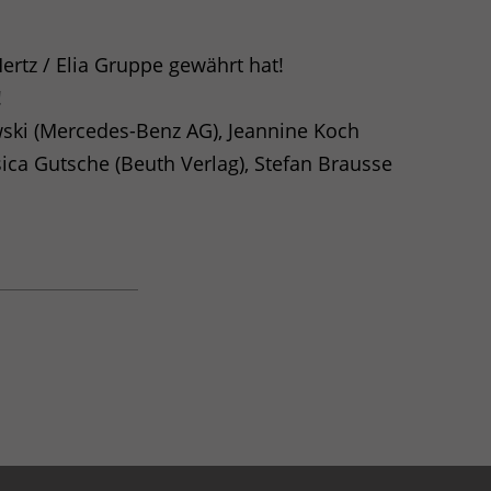
ertz / Elia Gruppe gewährt hat!
 wie unsere Besucher unsere
!
ski (Mercedes-Benz AG), Jeannine Koch
sica Gutsche (Beuth Verlag), Stefan Brausse
e einem Besucher zugeordnet