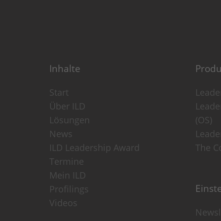
Datenschutzerklärung
_gid
(Google Analytics)
Speichert für jeden Besucher d
werden.
Laufzeit: 1 Tag
Inhalte
Produ
Anbieter: Google
Datenschutzerklärung
Start
Leader
Über ILD
Leade
_gac_
(Google Analytics)
Lösungen
(OS)
Wird verwendet um die Anforde
News
Leade
Laufzeit: 90 Tage
ILD Leadership Award
The Co
Anbieter: Google
Termine
Datenschutzerklärung
Mein ILD
Einst
Profilings
Videos
Newsle