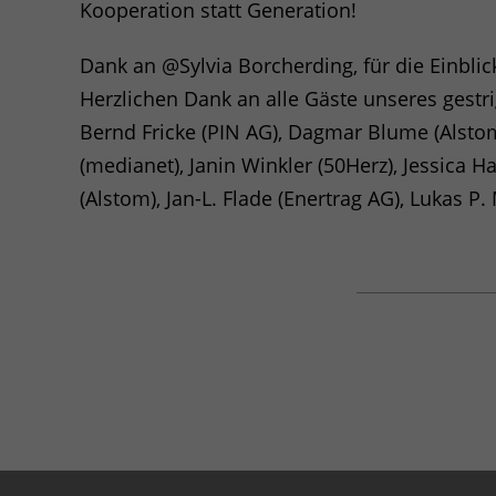
Kooperation statt Generation!
Statistik
(1)
Dank an @Sylvia Borcherding, für die Einbli
Statistik Cookies erfassen Info
Herzlichen Dank an alle Gäste unseres gest
Website nutzen.
Bernd Fricke (
PIN
AG), Dagmar Blume (Alstom
(medianet), Janin Winkler (50Herz), Jessica 
_ga
(Google Analytics)
(Alstom), Jan-L. Flade (Enertrag AG), Lukas P
Speichert für jeden Besucher d
werden.
Laufzeit: 2 Jahre
Anbieter: Google
Datenschutzerklärung
_gat
(Google Analytics)
Verhindert, dass in zu schnelle
Laufzeit: 1 Tag
Anbieter: Google