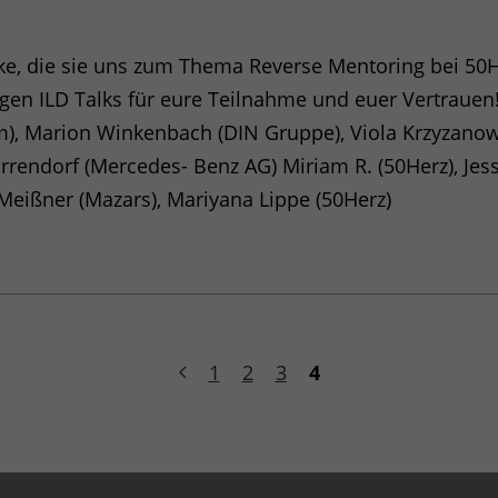
cke, die sie uns zum Thema Reverse Mentoring bei 50H
rmationen anonym. Diese Informationen helfen uns zu verstehen,
rigen
ILD
Talks für eure Teilnahme und euer Vertrauen
), Marion Winkenbach (
DIN
Gruppe), Viola Krzyzanow
Harrendorf (Mercedes- Benz AG) Miriam R. (50Herz), Jes
. Meißner (Mazars), Mariyana Lippe (50Herz)
er Website eine anonyme ID. Anhand der ID können Seitenaufruf
1
2
3
4
r Folge Daten an den Analytics Server übertragen werden.