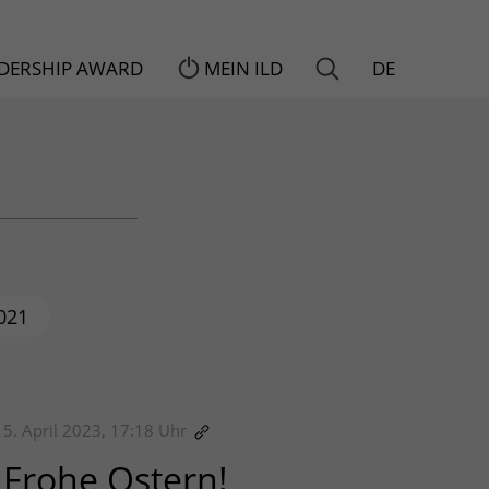
ADERSHIP AWARD
MEIN ILD
DE
021
5. April 2023, 17:18 Uhr
Frohe Ostern!