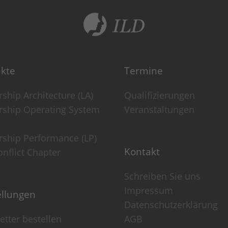
er Website eine anonyme ID. Anhand der ID können Seitenaufruf
kte
Termine
ship Architecture (LA)
Qualifizierungen
rship Operating System
Veranstaltungen
rungsrate einzuschränken.
rship Performance (LP)
Kontakt
nflict Chapter
Schreiben Sie uns
Impressum
ellungen
Datenschutzerklärung
tter bestellen
AGB