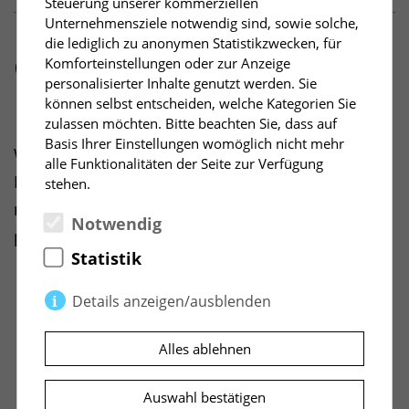
Steuerung unserer kommerziellen
Unternehmensziele notwendig sind, sowie solche,
die lediglich zu anonymen Statistikzwecken, für
Gemeinsam angestrebtes
Komforteinstellungen oder zur Anzeige
personalisierter Inhalte genutzt werden. Sie
Ergebnis
können selbst entscheiden, welche Kategorien Sie
zulassen möchten. Bitte beachten Sie, dass auf
Basis Ihrer Einstellungen womöglich nicht mehr
Wir schaffen zusammen eine
alle Funktionalitäten der Seite zur Verfügung
Führungsarchitektur, die Orientierung gibt und
stehen.
nachhaltiges Wachstum ermöglicht. Sie
Notwendig
profitieren von:
Statistik
Klaren Führungsprinzipien und
Details anzeigen/ausblenden
Verantwortlichkeiten
Einheitlichem Führungsverständnis
Notwendig
(2)
Alles ablehnen
Zukunftsorientierten Leadership-
Notwendige Cookies ermöglichen
Kompetenzen
grundlegende Funktionen und sind für die
Auswahl bestätigen