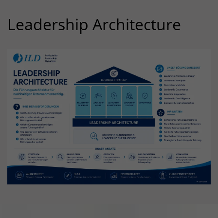
Anbieter: Diese Website
Leadership Architecture
Datenschutzerklärung
Statistik
(1)
Statistik Cookies erfassen Informationen
anonym. Diese Informationen helfen uns zu
verstehen, wie unsere Besucher unsere Website
nutzen.
_ga
(Google Analytics)
Speichert für jeden Besucher der Website eine
anonyme ID. Anhand der ID können
Seitenaufrufe einem Besucher zugeordnet
werden.
Laufzeit: 2 Jahre
Anbieter: Google
Datenschutzerklärung