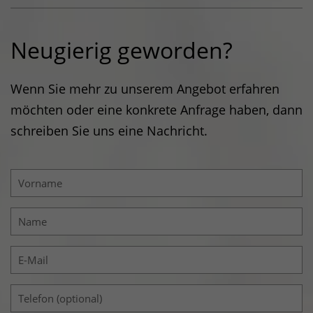
_gat
(Google Analytics)
Neugierig geworden?
Verhindert, dass in zu schneller Folge Daten an
den Analytics Server übertragen werden.
Laufzeit: 1 Tag
Wenn Sie mehr zu unserem Angebot erfahren
Anbieter: Google
möchten oder eine konkrete Anfrage haben, dann
Datenschutzerklärung
schreiben Sie uns eine Nachricht.
_gid
(Google Analytics)
Speichert für jeden Besucher der Website eine
anonyme ID. Anhand der ID können
Seitenaufrufe einem Besucher zugeordnet
werden.
Laufzeit: 1 Tag
Anbieter: Google
Datenschutzerklärung
_gac_
(Google Analytics)